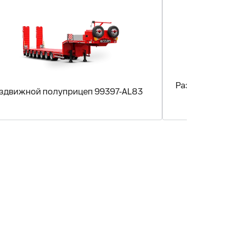
Раздвижной 
здвижной полуприцеп 99397-AL83