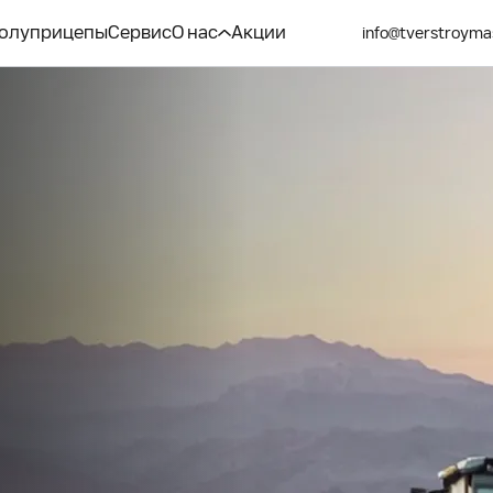
олуприцепы
Сервис
О нас
Акции
info@tverstroyma