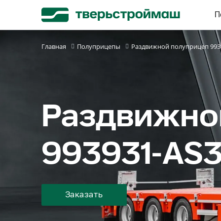
П
Главная
Полуприцепы
Раздвижной полуприцеп 993
Раздвижно
993931-AS
Заказать