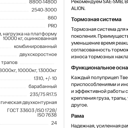
Рекомендуем SAE-SMB, B
8800-14800
ALION.
2540-3000
860
Тормозная система
PRO
Тормозная система для 
, нагрузка на платформу
поколения. Преимуществ
10000 кг, оцинкованная
уменьшение время реакц
комбинированный
согласованность тормож
двухскоростное
износа тормозных накла
 трапов
Функциональное осн
8000кг, 10000кг, 13000кг
Каждый полуприцеп Тв
1310, +/- 10
приспособлениями и ин
барабанный
и эффективной работы 
235/75 R17.5
крепления груза, трапы,
тическая двухконтурная
другое.
ГОСТ 33603 /ISO 1728/
ISO 7638
Рама
24
Надежная, усиленная ра