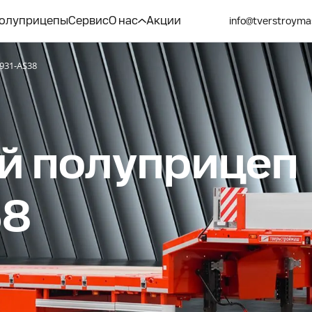
олуприцепы
Сервис
О нас
Акции
info@tverstroyma
931-AS38
й полуприцеп
38