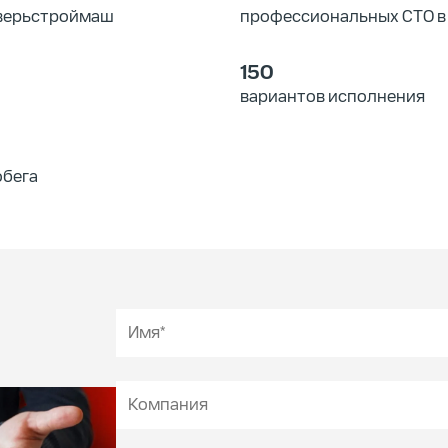
Тверьстроймаш
профессиональных СТО в 
150
вариантов исполнения
обега