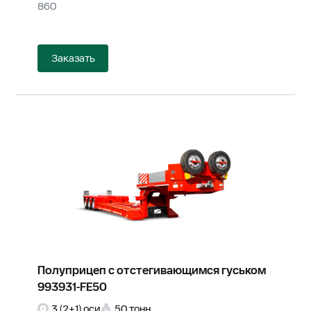
860
Заказать
Полуприцеп с отстегивающимся гуськом
993931-FE50
3 (2+1) оси
50 тонн