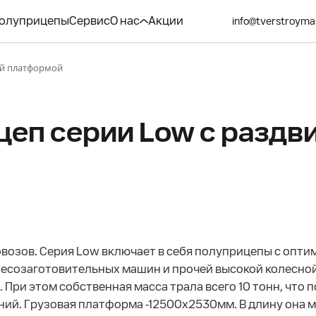
олуприцепы
Сервис
О нас
Акции
info@tverstroyma
ой платформой
цеп серии Low с разд
озов. Серия Low включает в себя полуприцепы с опти
есозаготовительных машин и прочей высокой колесной
н. При этом собственная масса трала всего 10 тонн, чт
ий. Грузовая платформа -12500х2530мм. В длину она 