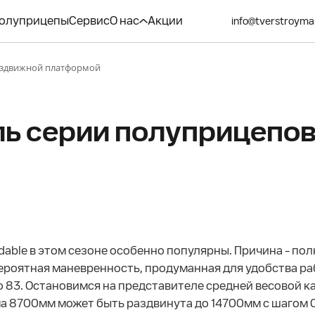
олуприцепы
Сервис
О нас
Акции
info@tverstroyma
аздвижной платформой
ь серии полуприцепов
able в этом сезоне особенно популярны. Причина – пол
ероятная маневренность, продуманная для удобства ра
83. Остановимся на представителе средней весовой ка
 8700мм может быть раздвинута до 14700мм с шагом 0