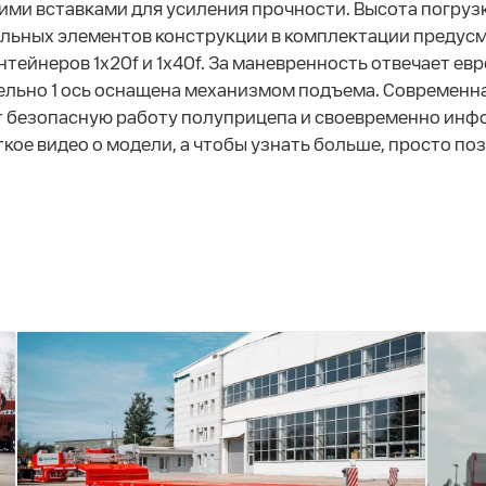
и вставками для усиления прочности. Высота погрузки
тельных элементов конструкции в комплектации предус
ейнеров 1х20f и 1х40f. За маневренность отвечает европ
тельно 1 ось оснащена механизмом подъема. Современна
т безопасную работу полуприцепа и своевременно инфо
кое видео о модели, а чтобы узнать больше, просто поз