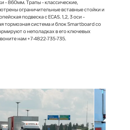
 – 860мм. Трапы – классические,
мотрены ограничительные вставные стойки и
ейская подвеска с ECAS. 1,2, 3 оси –
я тормозная система и блок Smartboard со
рмируют о неполадках в его ключевых
воните нам +7-4822-735-735.