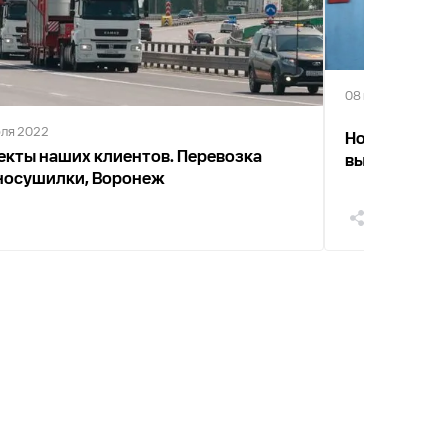
08 июля 2022
юля 2022
Новое видео
екты наших клиентов. Перевозка
высотой пог
носушилки, Воронеж