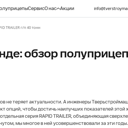
олуприцепы
Сервис
О нас
Акции
info@tverstroyma
ID TRAILER г/п 40 тонн
нде: обзор полуприцепа
ов не теряет актуальности. А инженеры Тверьстроймаш
кт опций, чтобы достичь наилучших показателей этой 
отдельная серия RAPID TRAILER, объединяющая сверхлег
гнутом, мы многое в ней усовершенствовали за эти годы