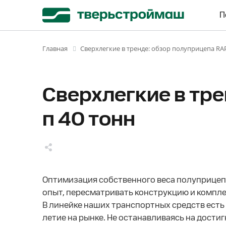
П
Сверхлегкие в тренде: обзор полуприцепа RAP
Главная
Сверхлегкие в тре
п 40 тонн
Оптимизация собственного веса полуприцеп
опыт, пересматривать конструкцию и компле
В линейке наших транспортных средств есть 
летие на рынке. Не останавливаясь на дости