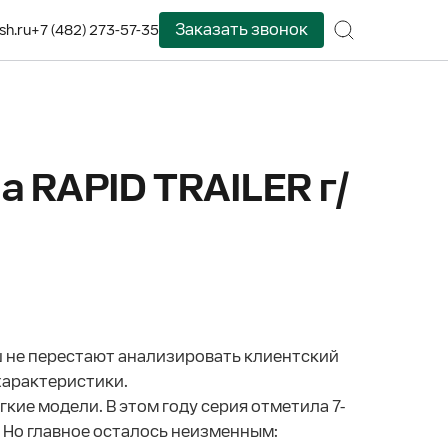
Заказать звонок
sh.ru
+7 (482) 273-57-35
 RAPID TRAILER г/
 не перестают анализировать клиентский
характеристики.
кие модели. В этом году серия отметила 7-
. Но главное осталось неизменным: